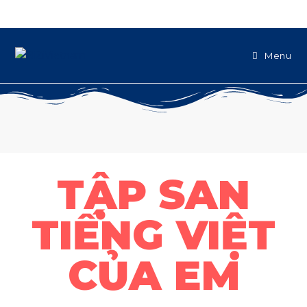
Menu
TẬP SAN
TIẾNG VIỆT
CỦA EM