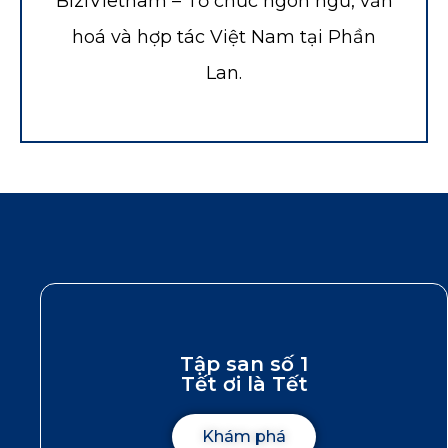
BiziVietnam – Tổ chức ngôn ngữ, văn
hoá và hợp tác Việt Nam tại Phần
Lan.
Tập san số 1
Tết ơi là Tết
Khám phá